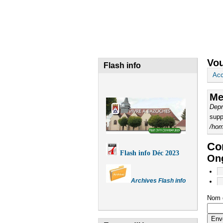
Fermeture de l'agence post
ACCUEIL
DÉCOUVERTE
Vou
Flash info
Acc
Me
Depr
supp
/hom
Com
Flash info Déc 2023
Ong
Archives Flash info
Nom d