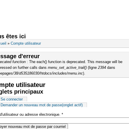
ale du 19 au avril 2021
MAIRIE
CADRE DE VIE
JEUNESSE
SOLID
s êtes ici
ueil
»
Compte utilisateur
ssage d'erreur
ecated function
: The each() function is deprecated. This message will be
ressed on further calls dans
menu_set_active_trail()
(ligne
2394
dans
epages/38/d535186030/htdocs/includes/menu.inc
).
pte utilisateur
lets principaux
Se connecter
Demander un nouveau mot de passe
(onglet actif)
'utilisateur ou adresse électronique.
*