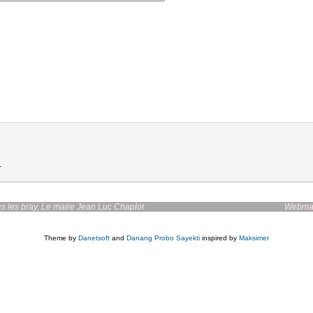
.
irie de bazoches les bray, Le maire Jean Luc Chaplot
Webmas
Theme by
Danetsoft
and
Danang Probo Sayekti
inspired by
Maksimer