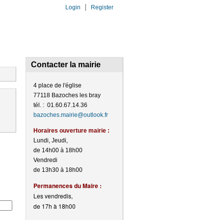
Login
Register
ARITÉ
LOISIRS-CULTURE
Contacter la mairie
4 place de l'église
77118 Bazoches les bray
tél. : 01.60.67.14.36
bazoches.mairie@outlook.fr
Horaires ouverture mairie :
Lundi, Jeudi,
de 14h00 à 18h00
Vendredi
de 13h30 à 18h00
Perma
nences du Maire :
Les vendredis,
de 17h à 18h00