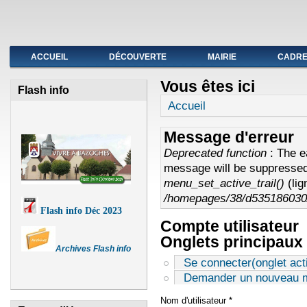
Fermeture de l'agence postale du 19 au avril
ACCUEIL
DÉCOUVERTE
MAIRIE
CADRE 
Vous êtes ici
Flash info
Accueil
Message d'erreur
Deprecated function
: The e
message will be suppressed 
menu_set_active_trail()
(li
/homepages/38/d535186030/
Flash info Déc 2023
Compte utilisateur
Onglets principaux
Archives Flash info
Se connecter
(onglet acti
Demander un nouveau m
Nom d'utilisateur
*