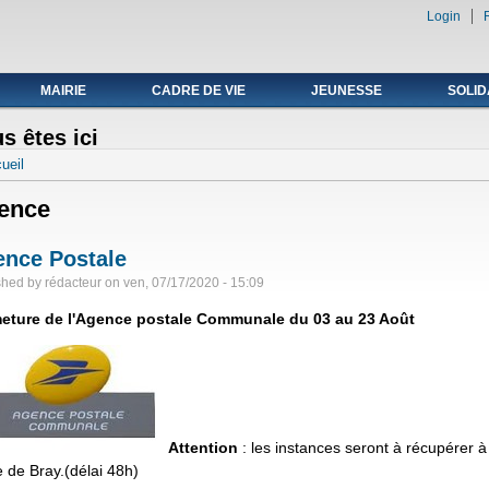
Login
ale du 19 au avril 2021
MAIRIE
CADRE DE VIE
JEUNESSE
SOLID
s êtes ici
ueil
ence
nce Postale
shed by
rédacteur
on
ven, 07/17/2020 - 15:09
eture de l'Agence postale Communale du 03 au 23 Août
Attention
: les instances seront à récupérer à
 de Bray.(délai 48h)