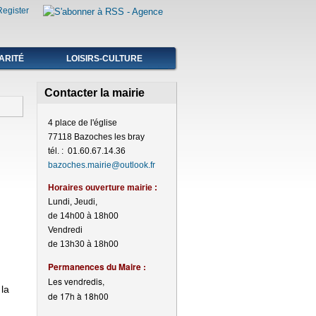
Register
ARITÉ
LOISIRS-CULTURE
Contacter la mairie
4 place de l'église
77118 Bazoches les bray
tél. : 01.60.67.14.36
bazoches.mairie@outlook.fr
Horaires ouverture mairie :
Lundi, Jeudi,
de 14h00 à 18h00
Vendredi
de 13h30 à 18h00
Perma
nences du Maire :
Les vendredis,
 la
de 17h à 18h00