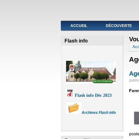
Fermeture de l'agence post
ACCUEIL
DÉCOUVERTE
Vou
Flash info
Acc
Ag
Age
publi
Ferm
Flash info Déc 2023
Archives Flash info
poste