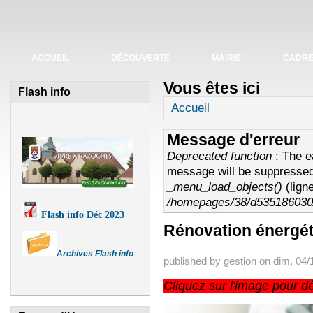
Fermeture de l'agence postale du 19 au avril
ACCUEIL
DÉCOUVERTE
MAIRIE
CADRE 
Vous êtes ici
Flash info
Accueil
Message d'erreur
Deprecated function
: The e
message will be suppressed 
_menu_load_objects()
(lign
/homepages/38/d535186030/
Flash info Déc 2023
Rénovation énergé
Archives Flash info
published by
gestion
on
dim, 04/
Cliquez sur l'image pour dé